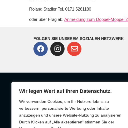
Roland Stadler Tel. 0171 5261180
oder über Frag ab:
Anmeldung zum Doppel-Moppel 2
FOLGEN SIE UNSEREM SOZIALEN NETZWERK
Wir legen Wert auf Ihren Datenschutz.
Adresse
FV Ettlingenweier 1909 e.V.
Wir verwenden Cookies, um Ihr Nutzererlebnis zu
Am Sportplatz 27 76275
verbessern, personalisierte Werbung oder Inhalte
anzuzeigen und unsere Website-Nutzung zu analysieren.
Ettlingen
Durch Klicken auf „Alle akzeptieren“ stimmen Sie der