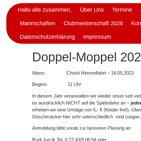
Hallo alle zusammen,
Über Uns
Termine
Mannschaften
Clubmeisterschaft 2026
Kon
Datenschutzerklärung
Impressum
Doppel-Moppel 20
Wann: Christi Himmelfahrt – 18.05.2023
Beginn: 11 Uhr
In diesem Jahr veranstalten wir wieder unser seit vi
es ausdrücklich NICHT auf die Spielstärke an –
jeder
erheben wir eine Umlage von 5,- € (Kinder frei!). Üb
Geschmäcker hier sehr unterschiedlich sind (vegan, ve
Anmeldung bitte vorab zur besseren Planung an
Rudi Jurcik Tel. 0 72 43/9 06 54 oder